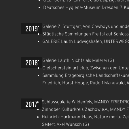
GLETSCHERSTEIN -art club Leipzig, Märch
Deutsches Hygiene-Museum Dresden, 7. K
2019
Galerie Z, Stuttgart, Von Cowboys und an
Städtische Sammlungen Freital auf Schloss
GALERIE Lauth Ludwigshafen, UNTERWEG
2018
Galerie Lauth, Nichts als Malerei (G)
Gletscherstein art club, Zwischen den Unt
Sammlung Erzgebirgische Landschaftskuns
Friedrich, Horst Hoppe, Rudolf Manuwald, 
2017
Schlossgalerie Wildenfels, MANDY FRIEDRI
Zinnober Kulturkreis Zachow e.V., MANDY 
Heinrich-Hartmann-Haus, Nature morte Zeitg
Seifert, Axel Wunsch (G)