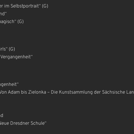
r im Selbstportrait“ (G)
nd“
agisch“ (G)
rls“ (G)
r Vergangenheit“
ngenheit“
Von Adam bis Zielonka – Die Kunstsammlung der Sächsische La
nd
„Neue Dresdner Schule“