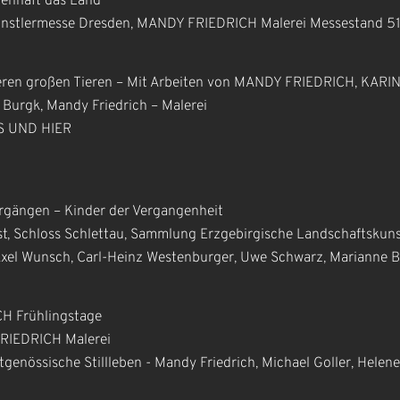
enhaft das Land
ünstlermesse Dresden, MANDY FRIEDRICH Malerei Messestand 51
deren großen Tieren – Mit Arbeiten von MANDY FRIEDRICH, KAR
 Burgk, Mandy Friedrich – Malerei
S UND HIER
ergängen – Kinder der Vergangenheit
t, Schloss Schlettau, Sammlung Erzgebirgische Landschaftsk
Axel Wunsch, Carl-Heinz Westenburger, Uwe Schwarz, Marianne Br
CH Frühlingstage
FRIEDRICH Malerei
enössische Stillleben - Mandy Friedrich, Michael Goller, Helene