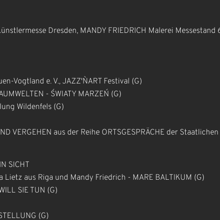
Künstlermesse Dresden, MANDY FRIEDRICH Malerei Messestand 
en-Vogtland e. V., JAZZ'N`ART Festival (G)
 TRAUMWELTEN - ŚWIATY MARZEŃ (G)
llung Wildenfels (G)
 UND VERGEHEN aus der Reihe ORTSGESPRÄCHE der Staatlichen
 IN SICHT
ana Lietz aus Riga und Mandy Friedrich - MARE BALTIKUM (G)
WILL SIE TUN (G)
SSTELLUNG (G)