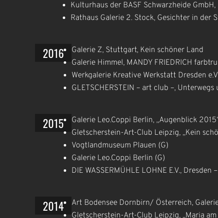
Kulturhaus der BASF Schwarzheide GmbH,
Rathaus Galerie 2. Stock, Gesichter in der S
2016
Galerie Z, Stuttgart, Kein schöner Land
Galerie Himmel, MANDY FRIEDRICH farbtr
Werkgalerie Kreative Werkstatt Dresden e.
GLETSCHERSTEIN – art club –, Unterwegs un
2015
Galerie Leo.Coppi Berlin, „Augenblick 2015“
Gletscherstein-Art-Club Leipzig, „Kein sch
Vogtlandmuseum Plauen (G)
Galerie Leo.Coppi Berlin (G)
DIE WASSERMÜHLE LOHNE E.V., Dresden – N
2014
Art Bodensee Dornbirn/ Österreich, Galerie
Gletscherstein-Art-Club Leipzig, „Maria am