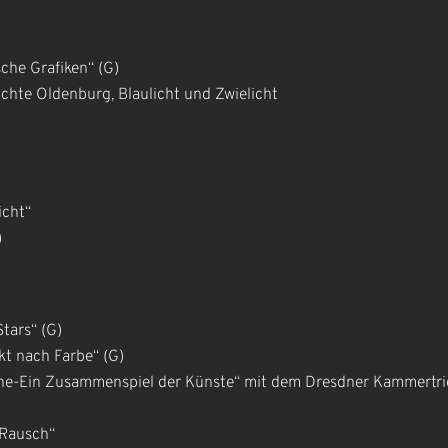
che Grafiken“ (G)
hte Oldenburg, Blaulicht und Zwielicht
icht“
)
Stars“ (G)
t nach Farbe“ (G)
e-Ein Zusammenspiel der Künste“ mit dem Dresdner Kammertrio f
„Rausch“