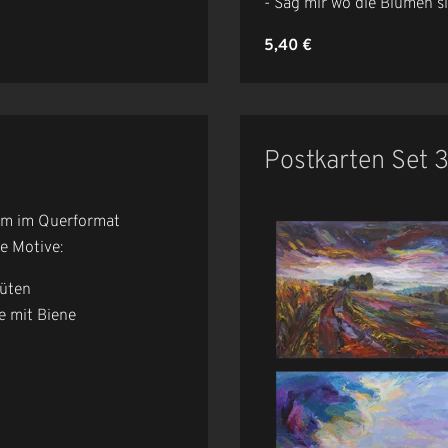
- Sag mir wo die Blumen s
5,40 €
Postkarten Set 
 cm im Querformat
e Motive:
lüten
e mit Biene