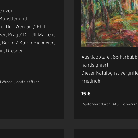
gen von
 Künstler und
aftler, Werdau / Phil
ker, Prag / Dr. Ulf Martens,
 Berlin / Katrin Bielmeier,
in, Dresden
Ausklapptafel, 86 Farbab
handsigniert
Dieser Katalog ist vergrif
Friedrich.
 Werdau, daetz-stiftung
15 €
*gefördert durch BASF Schwarz