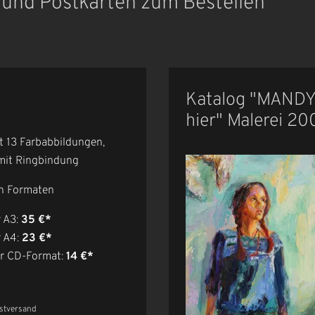
r und Postkarten zum Bestellen
Katalog "MANDY
hier" Malerei 20
t 13 Farbabbildungen,
mit Ringbindung
en Formaten
 A3:
35 €*
r A4:
23 €*
er CD-Format:
14 €*
ostversand