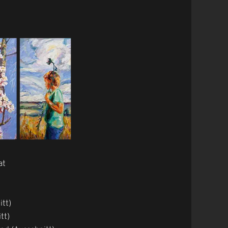
at
itt)
tt)